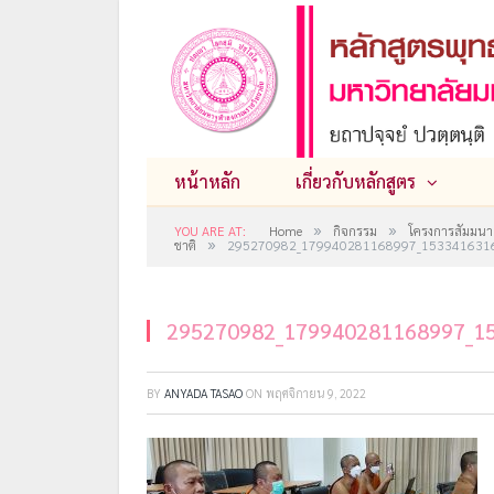
หน้าหลัก
เกี่ยวกับหลักสูตร
»
»
YOU ARE AT:
Home
กิจกรรม
โครงการสัมมนาเ
»
ชาติ
295270982_179940281168997_153341631
295270982_179940281168997_1
BY
ANYADA TASAO
ON
พฤศจิกายน 9, 2022