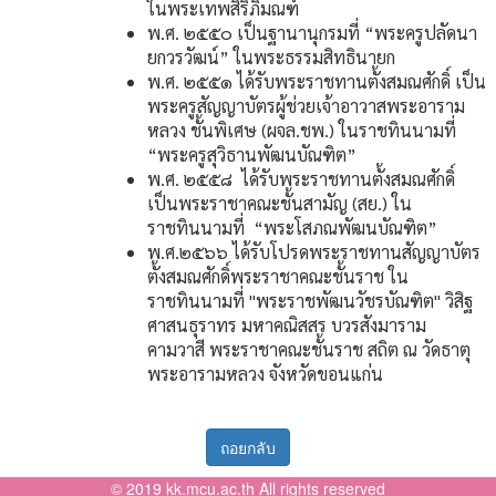
ในพระเทพสิริภิมณฑ์
พ.ศ. ๒๕๕๐ เป็นฐานานุกรมที่ “พระครูปลัดนา
ยกวรวัฒน์” ในพระธรรมสิทธินายก
พ.ศ. ๒๕๕๑ ได้รับพระราชทานตั้งสมณศักดิ์ เป็น
พระครูสัญญาบัตรผู้ช่วยเจ้าอาวาสพระอาราม
หลวง ชั้นพิเศษ (ผจล.ชพ.) ในราชทินนามที่
“พระครูสุวิธานพัฒนบัณฑิต”
พ.ศ. ๒๕๕๘ ได้รับพระราชทานตั้งสมณศักดิ์
เป็นพระราชาคณะชั้นสามัญ (สย.) ใน
ราชทินนามที่ “พระโสภณพัฒนบัณฑิต”
พ.ศ.๒๕๖๖ ได้รับโปรดพระราชทานสัญญาบัตร
ตั้งสมณศักดิ์พระราชาคณะชั้นราช ใน
ราชทินนามที่ "พระราชพัฒนวัชรบัณฑิต" วิสิฐ
ศาสนธุราทร มหาคณิสสร บวรสังมาราม
คามวาสี พระราชาคณะชั้นราช สถิต ณ วัดธาตุ
พระอารามหลวง จังหวัดขอนแก่น
ถอยกลับ
© 2019 kk.mcu.ac.th All rights reserved