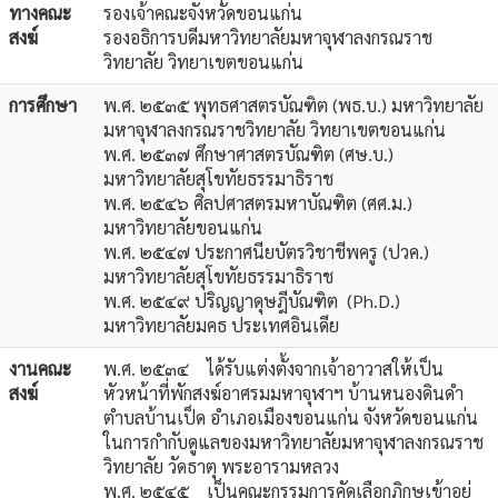
ทางคณะ
รองเจ้าคณะจังหวัดขอนแก่น
สงฆ์
รองอธิการบดีมหาวิทยาลัยมหาจุฬาลงกรณราช
วิทยาลัย วิทยาเขตขอนแก่น
การศึกษา
พ.ศ. ๒๕๓๕ พุทธศาสตรบัณฑิต (พธ.บ.) มหาวิทยาลัย
มหาจุฬาลงกรณราชวิทยาลัย วิทยาเขตขอนแก่น
พ.ศ. ๒๕๓๗ ศึกษาศาสตรบัณฑิต (ศษ.บ.)
มหาวิทยาลัยสุโขทัยธรรมาธิราช
พ.ศ. ๒๕๔๖ ศิลปศาสตรมหาบัณฑิต (ศศ.ม.)
มหาวิทยาลัยขอนแก่น
พ.ศ. ๒๕๔๗ ประกาศนียบัตรวิชาชีพครู (ปวค.)
มหาวิทยาลัยสุโขทัยธรรมาธิราช
พ.ศ. ๒๕๔๙ ปริญญาดุษฎีบัณฑิต (Ph.D.)
มหาวิทยาลัยมคธ ประเทศอินเดีย
งานคณะ
พ.ศ. ๒๕๓๔ ได้รับแต่งตั้งจากเจ้าอาวาสให้เป็น
สงฆ์
หัวหน้าที่พักสงฆ์อาศรมมหาจุฬาฯ บ้านหนองดินดำ
ตำบลบ้านเป็ด อำเภอเมืองขอนแก่น จังหวัดขอนแก่น
ในการกำกับดูแลของมหาวิทยาลัยมหาจุฬาลงกรณราช
วิทยาลัย วัดธาตุ พระอารามหลวง
พ.ศ. ๒๕๔๕ เป็นคณะกรรมการคัดเลือกภิกษุเข้าอยู่