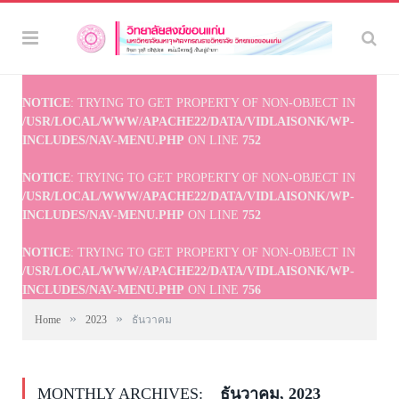
NOTICE
: TRYING TO GET PROPERTY OF NON-OBJECT IN
/USR/LOCAL/WWW/APACHE22/DATA/VIDLAISONK/WP-
INCLUDES/NAV-MENU.PHP
ON LINE
752
NOTICE
: TRYING TO GET PROPERTY OF NON-OBJECT IN
/USR/LOCAL/WWW/APACHE22/DATA/VIDLAISONK/WP-
INCLUDES/NAV-MENU.PHP
ON LINE
752
NOTICE
: TRYING TO GET PROPERTY OF NON-OBJECT IN
/USR/LOCAL/WWW/APACHE22/DATA/VIDLAISONK/WP-
INCLUDES/NAV-MENU.PHP
ON LINE
756
»
»
Home
2023
ธันวาคม
MONTHLY ARCHIVES:
ธันวาคม, 2023