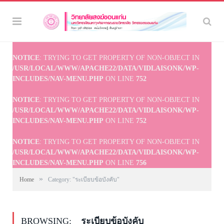
NOTICE
: TRYING TO GET PROPERTY OF NON-OBJECT IN
/USR/LOCAL/WWW/APACHE22/DATA/VIDLAISONK/WP-
INCLUDES/NAV-MENU.PHP
ON LINE
752
NOTICE
: TRYING TO GET PROPERTY OF NON-OBJECT IN
/USR/LOCAL/WWW/APACHE22/DATA/VIDLAISONK/WP-
INCLUDES/NAV-MENU.PHP
ON LINE
752
NOTICE
: TRYING TO GET PROPERTY OF NON-OBJECT IN
/USR/LOCAL/WWW/APACHE22/DATA/VIDLAISONK/WP-
INCLUDES/NAV-MENU.PHP
ON LINE
756
»
Home
Category: "ระเบียบข้อบังคับ"
BROWSING:
ระเบียบข้อบังคับ