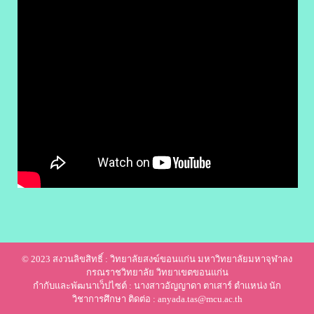
© 2023 สงวนลิขสิทธิ์ : วิทยาลัยสงฆ์ขอนแก่น มหาวิทยาลัยมหาจุฬาลง
กรณราชวิทยาลัย วิทยาเขตขอนแก่น
กำกับและพัฒนาเว็ปไซต์ : นางสาวอัญญาดา ตาเสาร์ ตำแหน่ง นัก
วิชาการศึกษา ติดต่อ : anyada.tas@mcu.ac.th