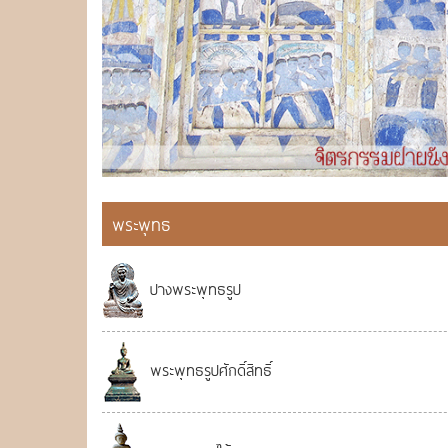
พระพุทธ
ปางพระพุทธรูป
พระพุทธรูปศักดิ์สิทธิ์