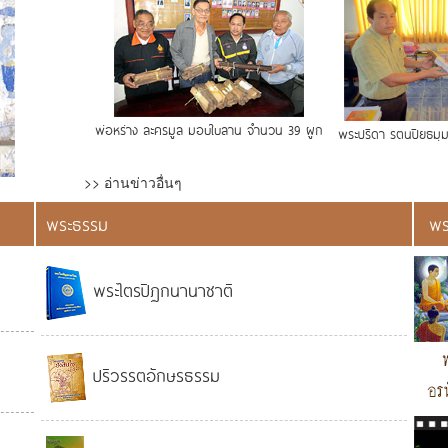
พ่อหร่าง ละครมูล มอบใบลาน จำนวน 39 ผูก
พระปรีดา รตนปิยธมฺม
>> อ่านข่าวอื่นๆ
พระธรรม
พร
พระไตรปิฏกนานาชาติ
ปริวรรตอักษรธรรม