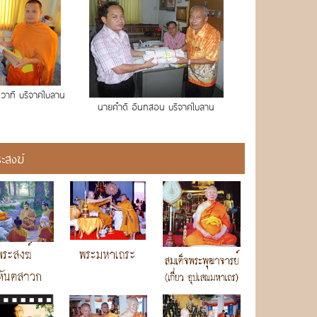
วาที บริจาคใบลาน
นายคำดี อินทสอน บริจาคใบลาน
ะสงฆ์