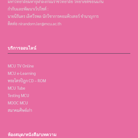
มหาวิทยาลัยมหาจุฬาลงกรณราชวิทยาลัย วิทยาเขตขอนแก่น
กำกับและพัฒนาเว็ปไซต์ :
นายนิรันดร เลิศวีรพล นักวิชาการคอมพิวเตอร์ ชำนาญการ
ติดต่อ nirandorn.ler@mcu.ac.th
บริการออนไลน์
MCU TV Online
MCU e-Learning
พระไตรปิฎก CD – ROM
MCU Tube
Testing MCU
MOOC MCU
สมาคมศิษย์เก่า
ห้องสมุด/หนังสือ/บทความ