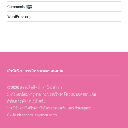
Comments
RSS
WordPress.org
สำนักวิชาการวิทยาเขตขอนแก่น
© 2020
สงวนลิขสิทธิ์ : สำนักวิชาการ
มหาวิทยาลัยมหาจุฬาลงกรณราชวิทยาลัย วิทยาเขตขอนแก่น
กำกับและพัฒนาเว็ปไซต์ :
นายนิรันดร เลิศวีรพล นักวิชาการคอมพิวเตอร์ ชำนาญการ
ติดต่อ nirandorn.ler@mcu.ac.th