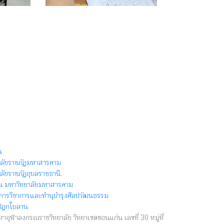
น
าลัยราชภัฏมหาสารคาม
ัยราชภัฏอุบลราชธานี.
าน มหาวิทยาลัยมหาสารคาม
ริการวิชาการและทำนุบำรุงศิลปวัฒนธรรม
รปิฎกใบลาน
าจุฬาลงกรณราชวิทยาลัย วิทยาเขตขอนแก่น เลขที่ 30 หมู่ที่