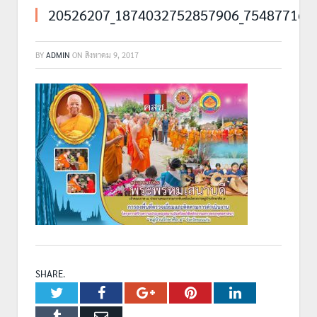
20526207_1874032752857906_754877161
BY
ADMIN
ON
สิงหาคม 9, 2017
SHARE.
Twitter
Facebook
Google+
Pinterest
LinkedIn
Tumblr
Email