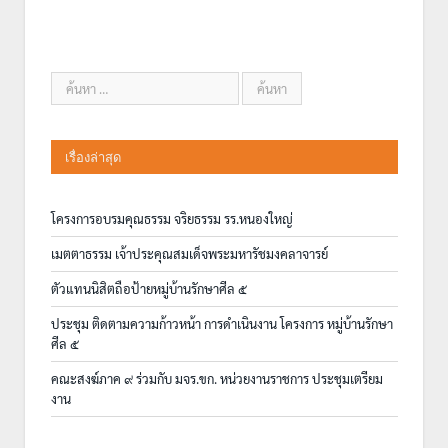
เรื่องล่าสุด
โครงการอบรมคุณธรรม จริยธรรม รร.หนองใหญ่
เมตตาธรรม เจ้าประคุณสมเด็จพระมหารัชมงคลาจารย์
ตัวแทนนิสิตถือป้ายหมู่บ้านรักษาศีล ๕
ประชุม ติดตามความก้าวหน้า การดำเนินงาน โครงการ หมู่บ้านรักษา
ศีล ๕
คณะสงฆ์ภาค ๙ ร่วมกับ มจร.ขก. หน่วยงานราชการ ประชุมเตรียม
งาน