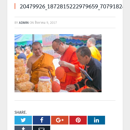
20479926_1872815222979659_707918245
BY
ADMIN
ON
สิงหาคม 9, 2017
SHARE.
Twitter
Facebook
Google+
Pinterest
LinkedIn
Tumblr
Email