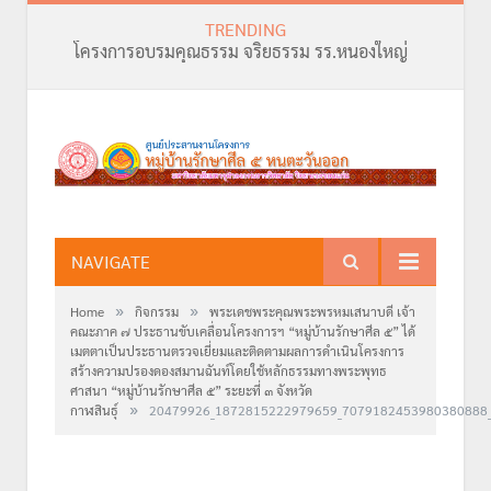
TRENDING
โครงการอบรมคุณธรรม จริยธรรม รร.หนองใหญ่
NAVIGATE
»
»
Home
กิจกรรม
พระเดชพระคุณพระพรหมเสนาบดี เจ้า
คณะภาค ๗ ประธานขับเคลื่อนโครงการฯ “หมู่บ้านรักษาศีล ๕” ได้
เมตตาเป็นประธานตรวจเยี่ยมและติดตามผลการดำเนินโครงการ
สร้างความปรองดองสมานฉันท์โดยใช้หลักธรรมทางพระพุทธ
ศาสนา “หมู่บ้านรักษาศีล ๕” ระยะที่ ๓ จังหวัด
»
กาฬสินธุ์
20479926_1872815222979659_7079182453980380888