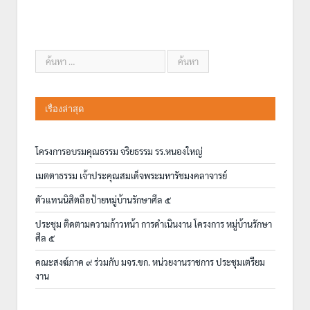
เรื่องล่าสุด
โครงการอบรมคุณธรรม จริยธรรม รร.หนองใหญ่
เมตตาธรรม เจ้าประคุณสมเด็จพระมหารัชมงคลาจารย์
ตัวแทนนิสิตถือป้ายหมู่บ้านรักษาศีล ๕
ประชุม ติดตามความก้าวหน้า การดำเนินงาน โครงการ หมู่บ้านรักษา
ศีล ๕
คณะสงฆ์ภาค ๙ ร่วมกับ มจร.ขก. หน่วยงานราชการ ประชุมเตรียม
งาน