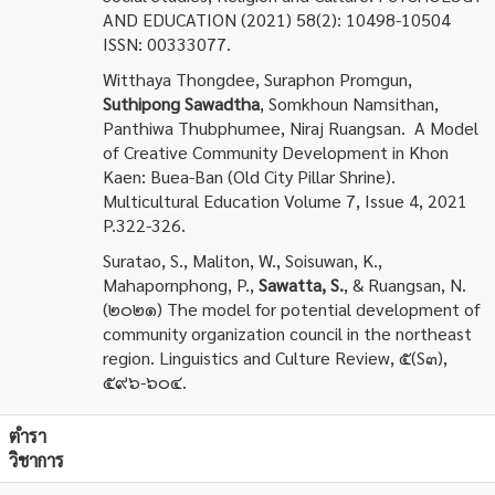
AND EDUCATION (2021) 58(2): 10498-10504
ISSN: 00333077.
Witthaya Thongdee, Suraphon Promgun,
Suthipong Sawadtha
, Somkhoun Namsithan,
Panthiwa Thubphumee, Niraj Ruangsan. A Model
of Creative Community Development in Khon
Kaen: Buea-Ban (Old City Pillar Shrine).
Multicultural Education Volume 7, Issue 4, 2021
P.322-326.
Suratao, S., Maliton, W., Soisuwan, K.,
Mahapornphong, P.,
Sawatta, S.
, & Ruangsan, N.
(๒๐๒๑) The model for potential development of
community organization council in the northeast
region. Linguistics and Culture Review, ๕(S๓),
๕๙๖-๖๐๔.
ตำรา
วิชาการ