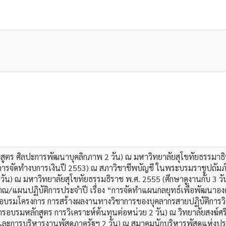
สูตร ศิลปะการพัฒนาบุคลิกภาพ 2 วัน) ณ มหาวิทยาลัยสุโขทัยธรรมาธ
ับการจัดทำงบการเงินปี 2553) ณ สภาวิชาชีพบัญชี ในพระบรมราชูปถัมภ
 วัน) ณ มหาวิทยาลัยสุโขทัยธรรมธิราช พ.ศ. 2555 (ศึกษาดูงานกับ 3 
นปฏิบัติการประจำปี เรื่อง “การจัดทำแผนกลยุทธ์เพื่อพัฒนาองค์กร
บรมโครงการ การสร้างผลงานทางวิชาการของบุคลากรสายปฏิบัติการวิช
บรมหลักสูตร การวิเคราะห์ต้นทุนต่อหน่วย 2 วัน) ณ วิทยาลัยสงฆ์ศ
ัดจ้างและการบริหารงานพัสดุภาครัฐฯ 2 วัน) ณ สมาคมนักบริหารพัสดุแ