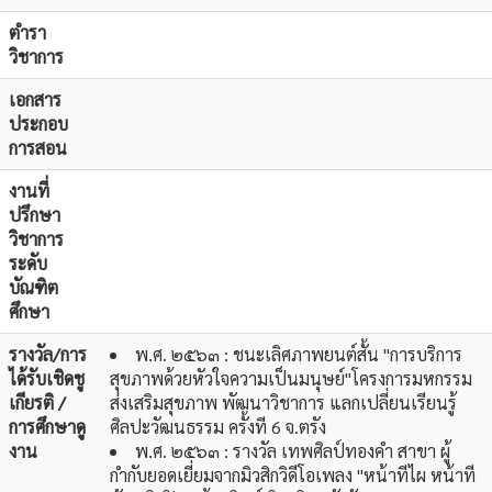
ตำรา
วิชาการ
เอกสาร
ประกอบ
การสอน
งานที่
ปรึกษา
วิชาการ
ระดับ
บัณฑิต
ศึกษา
รางวัล/การ
พ.ศ. ๒๕๖๓ : ชนะเลิศภาพยนต์สั้น "การบริการ
ได้รับเชิดชู
สุขภาพด้วยหัวใจความเป็นมนุษย์"โครงการมหกรรม
เกียรติ /
ส่งเสริมสุขภาพ พัฒนาวิชาการ แลกเปลี่ยนเรียนรู้
การศึกษาดู
ศิลปะวัฒนธรรม ครั้งที 6 จ.ตรัง
งาน
พ.ศ. ๒๕๖๓ : รางวัล เทพศิลป์ทองคำ สาขา ผู้
กำกับยอดเยี่ยมจากมิวสิกวิดีโอเพลง "หน้าทีไผ หน้าที