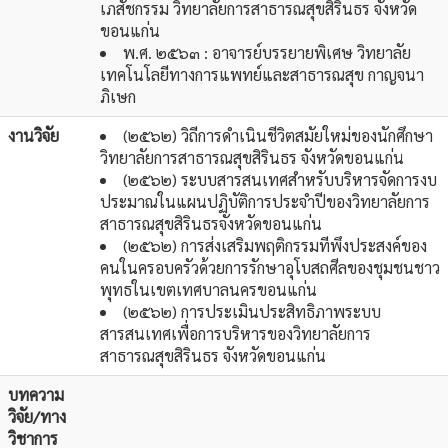
เภสัชกรรม วิทยาลัยการสาธารณสุขสิรินธร จังหวัด
ขอนแก่น
พ.ศ. ๒๕๖๓ : อาจารย์บรรยายพิเศษ วิทยาลัย
เทคโนโลยีทางการแพทย์และสาธารณสุข กาญจนา
ภิเษก
งานวิจัย
(๒๕๖๒) วิถีการดำเนินชีวิตสมัยใหม่ของนักศึกษา
วิทยาลัยการสาธารณสุขสิรินธร จังหวัดขอนแก่น
(๒๕๖๒) ระบบสารสนเทศสำหรับบริหารจัดการงบ
ประมาณในแผนปฏิบัติการประจำปีของวิทยาลัยการ
สาธารณสุขสิรินธรจังหวัดขอนแก่น
(๒๕๖๒) การส่งเสริมพฤติกรรมทีพึงประสงค์ของ
คนในครอบครัวด้วยการรักษาอุโบสถศีลของชุมชนชาว
พุทธในเขตเทศบาลนครขอนแก่น
(๒๕๖๒) การประเมินประสิทธิภาพระบบ
สารสนเทศเพื่อการบริหารของวิทยาลัยการ
สาธารณสุขสิรินธร จังหวัดขอนแก่น
บทความ
วิจัย/ทาง
วิชาการ