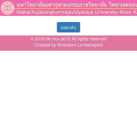
ถอยกลับ
© 2019 kk.mcu.ac.th All rights reserved
Created by Nirandorn Lerdwiraphol