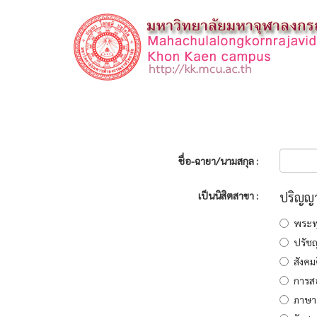
ชื่อ-ฉายา/นามสกุล :
เป็นนิสิตสาขา :
ปริญญา
พระพ
ปรัช
สังคม
การส
ภาษา